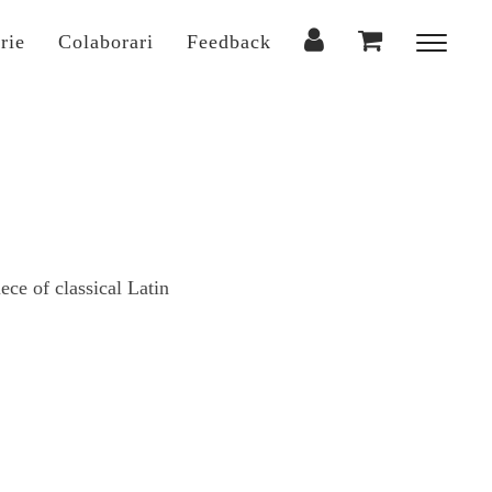
rie
Colaborari
Feedback
Toggl
sideba
&
naviga
ece of classical Latin