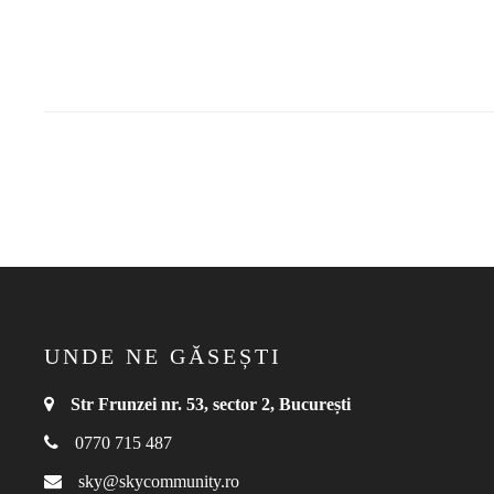
UNDE NE GĂSEȘTI
Str Frunzei nr. 53, sector 2, București
0770 715 487
sky@skycommunity.ro