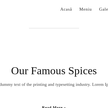
Acasă
Meniu
Gale
Etichetă:
#Famous
Our Famous Spices
ummy text of the printing and typesetting industry. Lorem I
Read More »