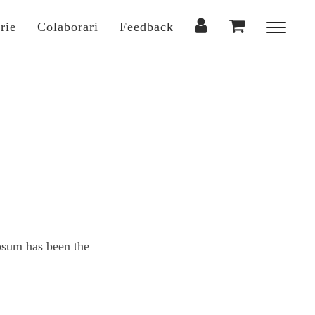
rie
Colaborari
Feedback
Toggl
sideba
&
naviga
psum has been the